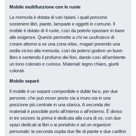
Mobile multifunzione con le ruote
La mensola è dotata di vari ripiani, i quali possono
sostenere libri, piante, lampade e oggetti in comune. Il
mobile è dotato di 4 ruote, così da poterlo spostare in base
alle esigenze. Questo permette a chi ne usufruisce di
creare attorno a se una zona relax, magari ponendo una
sedia vicino alla mensola, così da potersi godere un buon
libro e sentendo il profumo dei fiori, dando così all’ambiente
un tono colorato e curioso. Materiali: legno chiaro, giunti
colorati.
Mobile separè
Il mobile è un separè componibile e duble face, per due
persone, che può esser posto sia a muro sia in una
posizione più centrale in una stanza. A seconda dei
materiali è possibile porlo all’interno o all’esterno. È diviso
in tre sezioni: la prima è dedicata alla cura di se, con due
spazi dedicati ai libri o ai portafoto e ad un organizer
personale; la seconda ospita due file di piante e due carillon