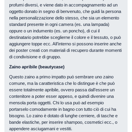
profumi diversi, e viene dato in accompagnamento ad un
oggetto donato in segno di benvenuto, che guidi la persona
nella personalizzazione dello stesso, che sia un elemento
standard presente in ogni camera (es. una lampada)
oppure o un indumento (es. un poncho), di cui il
destinatario potrebbe sceglierne il colore e il tessuto, o può
aggiungere toppe ecc. All’interno si possono inserire anche
dei poster creati con materiali di recupero durante momenti
di condivisione e di gruppo.
Zaino apribile (beautycase)
Questo zaino a primo impatto può sembrare uno zaino
comune, ma la caratteristica che lo distingue è che può
essere totalmente apribile, ovvero passa dall’essere un
contenitore a poter esser appeso, e quindi divenire una
mensola porta oggetti. Chi lo usa può ad esempio
portarselo comodamente in bagno con tutto ciò di cui ha
bisogno. Lo zaino è dotato di lunghe cerniere, di tasche e
bande elastiche, per inserire shampoo, cosmetici ecc., o
appendere asciugamani e vestiti.