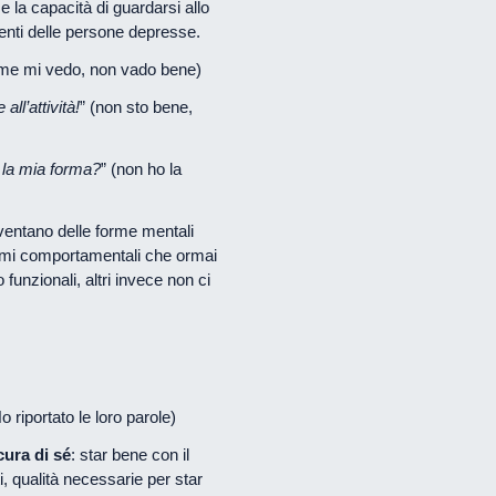
se la capacità di guardarsi allo
amenti delle persone depresse.
me mi vedo, non vado bene)
ll’attività!
” (non sto bene,
 la mia forma?
” (non ho la
iventano delle forme mentali
schemi comportamentali che ormai
unzionali, altri invece non ci
 riportato le loro parole)
cura di sé
: star bene con il
ti, qualità necessarie per star