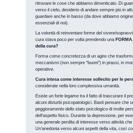
ritrovare le cose che abbiamo dimenticato. Di guard
verso il cielo, desiderio di andare sempre più in al
guardare anche in basso (da dove abbiamo origine, l
essenziali di noi).
La volontà di reinventare forme del vivere/sopravvi
cura stava poco per volta prendendo una
FORMA
della cura?
Forma come concretezza di un agire che trasforma de
meccanismi (non sempre “buoni”) in prassi, in modal
operative.
Cura intesa come interesse sollecito per le per
considerate nella loro complessiva umanità.
Esiste un forte legame tra il fatto di trascurare il pro
alcuni disturbi psicopatologici. Basti pensare che un
peggioramento dello stato psicologico di molte per
dell’aspetto fisico. Durante la depressione, per ese
una generale perdita di interesse verso attività che
Un’anedonia verso alcuni aspetti della vita, così co