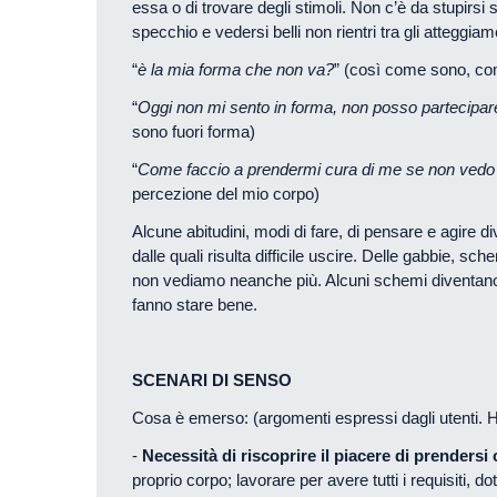
essa o di trovare degli stimoli. Non c’è da stupirsi 
specchio e vedersi belli non rientri tra gli atteggi
“
è la mia forma che non va?
” (così come sono, co
“
Oggi non mi sento in forma, non posso partecipare a
sono fuori forma)
“
Come faccio a prendermi cura di me se non vedo
percezione del mio corpo)
Alcune abitudini, modi di fare, di pensare e agire d
dalle quali risulta difficile uscire. Delle gabbie, 
non vediamo neanche più. Alcuni schemi diventano f
fanno stare bene.
SCENARI DI SENSO
Cosa è emerso: (argomenti espressi dagli utenti. Ho
-
Necessità di riscoprire il piacere di prendersi 
proprio corpo; lavorare per avere tutti i requisiti, do