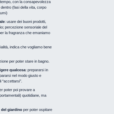
l tempo, con la consapevolezza
entro (fasi della vita, corpo
aumi)
ale
: usare dei buoni prodotti,
io; percezione sensoriale del
 per la fragranza che emaniamo
ialità, indica che vogliamo bene
zione per poter stare in bagno.
lgere qualcosa
: prepararsi in
pararsi nel modo giusto e
i “accettarsi”.
r poter poi provare a
omportamentali) quotidiane, ma
 del giardino
per poter ospitare