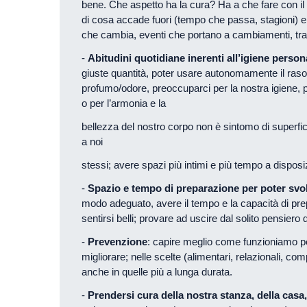
bene. Che aspetto ha la cura? Ha a che fare con i
di cosa accade fuori (tempo che passa, stagioni) e d
che cambia, eventi che portano a cambiamenti, tr
-
Abitudini quotidiane inerenti all’igiene person
giuste quantità, poter usare autonomamente il raso
profumo/odore, preoccuparci per la nostra igiene,
o per l’armonia e la
bellezza del nostro corpo non è sintomo di superfic
a noi
stessi; avere spazi più intimi e più tempo a disposi
-
Spazio e tempo di preparazione per poter svo
modo adeguato, avere il tempo e la capacità di pre
sentirsi belli; provare ad uscire dal solito pensiero d
-
Prevenzione
: capire meglio come funzioniamo pe
migliorare; nelle scelte (alimentari, relazionali, c
anche in quelle più a lunga durata.
-
Prendersi cura della nostra stanza, della casa,