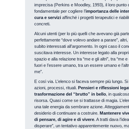
imprecisa (Perkins e Moodley, 1993), il loro punto 
fondamentale per cogliere l’
importanza delle inter
cura e servizi
affinché i progetti terapeutici e riabil
concreti.
Alcuni utenti (per lo più quelli che avevano già pa
perfettamente “dove volevo andare a parare”, altri, 
subito interessati all’argomento. In ogni caso il con
suscitava interesse. Un interesse legato alla prop
spazio e alla relazione tra “me e gli altri”, tra “me e 
fuori e l’essere umano, tra un essere umano e l’alt
me”.
E così via. L’elenco si faceva sempre più lungo. S
azioni, processi, rituali.
Pensieri e riflessioni legat
trasformazione del “brutto” in bello
, in qualcos
risorsa. Quasi come se si trattasse di magia. L’e
una tale energia da sembrare azione. Atteggiamento
desiderio di continuare a costruire.
Mantenere vive 
di pensare, di agire e di vivere
. A tratti dava l’id
disperare”, un tentativo apparentemente nuovo, ma 