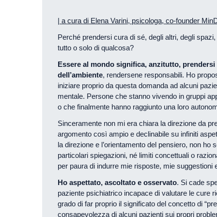
| a cura di Elena Varini, psicologa, co-founder MinD
Perché prendersi cura di sé, degli altri, degli spazi, 
tutto o solo di qualcosa?
Essere al mondo significa, anzitutto, prendersi
dell’ambiente
, rendersene responsabili. Ho propo
iniziare proprio da questa domanda ad alcuni pazient
mentale. Persone che stanno vivendo in gruppi appar
o che finalmente hanno raggiunto una loro autonomi
Sinceramente non mi era chiara la direzione da pre
argomento così ampio e declinabile su infiniti aspet
la direzione e l’orientamento del pensiero, non ho s
particolari spiegazioni, né limiti concettuali o razion
per paura di indurre mie risposte, mie suggestioni e 
Ho aspettato, ascoltato e osservato
. Si cade spe
paziente psichiatrico incapace di valutare le cure r
grado di far proprio il significato del concetto di “p
consapevolezza di alcuni pazienti sui propri probl