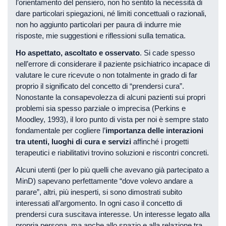
l’orientamento del pensiero, non ho sentito la necessità di
dare particolari spiegazioni, né limiti concettuali o razionali,
non ho aggiunto particolari per paura di indurre mie
risposte, mie suggestioni e riflessioni sulla tematica.
Ho aspettato, ascoltato e osservato
. Si cade spesso
nell’errore di considerare il paziente psichiatrico incapace di
valutare le cure ricevute o non totalmente in grado di far
proprio il significato del concetto di “prendersi cura”.
Nonostante la consapevolezza di alcuni pazienti sui propri
problemi sia spesso parziale o imprecisa (Perkins e
Moodley, 1993), il loro punto di vista per noi è sempre stato
fondamentale per cogliere l’
importanza delle interazioni
tra utenti, luoghi di cura e servizi
affinché i progetti
terapeutici e riabilitativi trovino soluzioni e riscontri concreti.
Alcuni utenti (per lo più quelli che avevano già partecipato a
MinD) sapevano perfettamente “dove volevo andare a
parare”, altri, più inesperti, si sono dimostrati subito
interessati all’argomento. In ogni caso il concetto di
prendersi cura suscitava interesse. Un interesse legato alla
propria persona, ma anche allo spazio e alla relazione tra