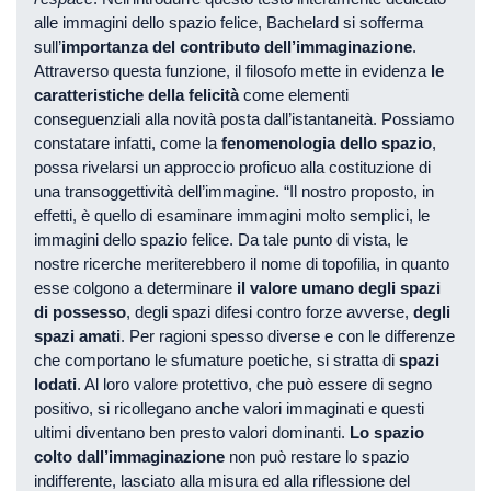
alle immagini dello spazio felice, Bachelard si sofferma
sull’
importanza del contributo dell’immaginazione
.
Attraverso questa funzione, il filosofo mette in evidenza
le
caratteristiche della felicità
come elementi
conseguenziali alla novità posta dall’istantaneità. Possiamo
constatare infatti, come la
fenomenologia dello spazio
,
possa rivelarsi un approccio proficuo alla costituzione di
una transoggettività dell’immagine. “Il nostro proposto, in
effetti, è quello di esaminare immagini molto semplici, le
immagini dello spazio felice. Da tale punto di vista, le
nostre ricerche meriterebbero il nome di topofilia, in quanto
esse colgono a determinare
il valore umano degli spazi
di possesso
, degli spazi difesi contro forze avverse,
degli
spazi amati
. Per ragioni spesso diverse e con le differenze
che comportano le sfumature poetiche, si stratta di
spazi
lodati
. Al loro valore protettivo, che può essere di segno
positivo, si ricollegano anche valori immaginati e questi
ultimi diventano ben presto valori dominanti.
Lo spazio
colto dall’immaginazione
non può restare lo spazio
indifferente, lasciato alla misura ed alla riflessione del