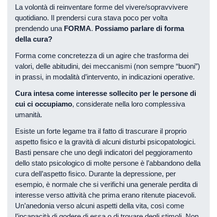
La volontà di reinventare forme del vivere/sopravvivere
quotidiano. Il prendersi cura stava poco per volta
prendendo una
FORMA
.
Possiamo parlare di forma
della cura?
Forma come concretezza di un agire che trasforma dei
valori, delle abitudini, dei meccanismi (non sempre “buoni”)
in prassi, in modalità d’intervento, in indicazioni operative.
Cura intesa come interesse sollecito per le persone di
cui ci occupiamo
, considerate nella loro complessiva
umanità.
Esiste un forte legame tra il fatto di trascurare il proprio
aspetto fisico e la gravità di alcuni disturbi psicopatologici.
Basti pensare che uno degli indicatori del peggioramento
dello stato psicologico di molte persone è l’abbandono della
cura dell’aspetto fisico. Durante la depressione, per
esempio, è normale che si verifichi una generale perdita di
interesse verso attività che prima erano ritenute piacevoli.
Un’anedonia verso alcuni aspetti della vita, così come
l’incapacità di godere di essa o di trovare degli stimoli. Non