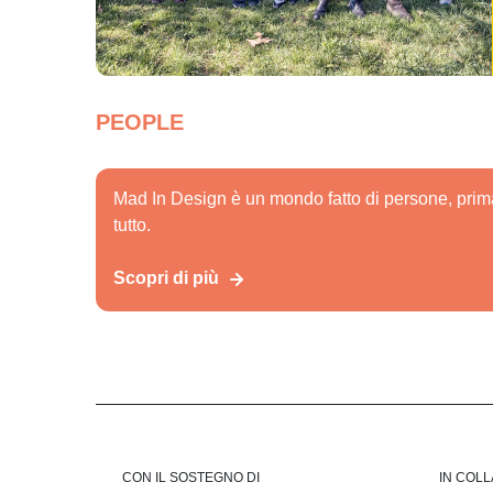
PEOPLE
Mad In Design è un mondo fatto di persone, prim
tutto.
Scopri di più
CON IL SOSTEGNO DI
IN COL