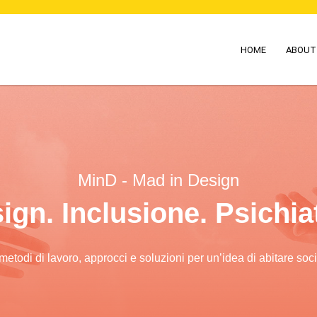
HOME
ABOUT
MinD - Mad in Design
ign. Inclusione. Psichiat
todi di lavoro, approcci e soluzioni per un’idea di abitare soc